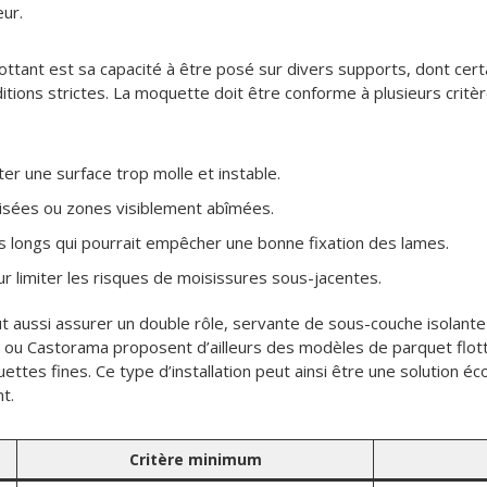
eur.
ottant est sa capacité à être posé sur divers supports, dont ce
nditions strictes. La moquette doit être conforme à plusieurs critè
ter une surface trop molle et instable.
lisées ou zones visiblement abîmées.
 longs qui pourrait empêcher une bonne fixation des lames.
ur limiter les risques de moisissures sous-jacentes.
t aussi assurer un double rôle, servante de sous-couche isolant
ôt ou Castorama proposent d’ailleurs des modèles de parquet flot
tes fines. Ce type d’installation peut ainsi être une solution é
t.
Critère minimum